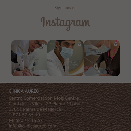
Síguenos en
ClÍNICA ÁUREO
Centro Comercial Son Moix Centre
Cami de La Vileta, 39 Planta 1 Local 1
07011 Palma de Mallorca
T.
871 57 55 10
M.
620 12 15 67
info @clinicaaureo.com