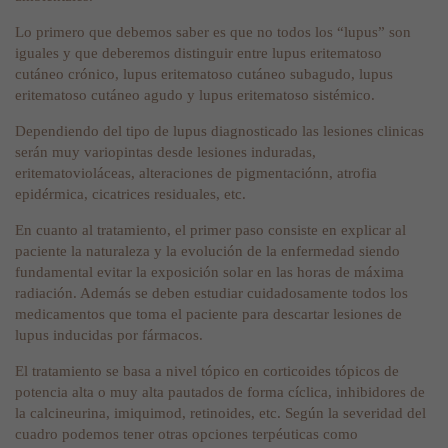
Lo primero que debemos saber es que no todos los “lupus” son
iguales y que deberemos distinguir entre lupus eritematoso
cutáneo crónico, lupus eritematoso cutáneo subagudo, lupus
eritematoso cutáneo agudo y lupus eritematoso sistémico.
Dependiendo del tipo de lupus diagnosticado las lesiones clinicas
serán muy variopintas desde lesiones induradas,
eritematovioláceas, alteraciones de pigmentaciónn, atrofia
epidérmica, cicatrices residuales, etc.
En cuanto al tratamiento, el primer paso consiste en explicar al
paciente la naturaleza y la evolución de la enfermedad siendo
fundamental evitar la exposición solar en las horas de máxima
radiación. Además se deben estudiar cuidadosamente todos los
medicamentos que toma el paciente para descartar lesiones de
lupus inducidas por fármacos.
El tratamiento se basa a nivel tópico en corticoides tópicos de
potencia alta o muy alta pautados de forma cíclica, inhibidores de
la calcineurina, imiquimod, retinoides, etc. Según la severidad del
cuadro podemos tener otras opciones terpéuticas como