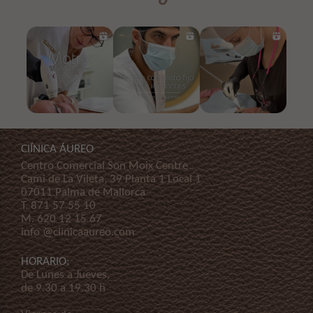
ClÍNICA ÁUREO
Centro Comercial Son Moix Centre
Cami de La Vileta, 39 Planta 1 Local 1
07011 Palma de Mallorca
T.
871 57 55 10
M.
620 12 15 67
info @clinicaaureo.com
HORARIO:
De Lunes a Jueves,
de 9.30 a 19.30 h