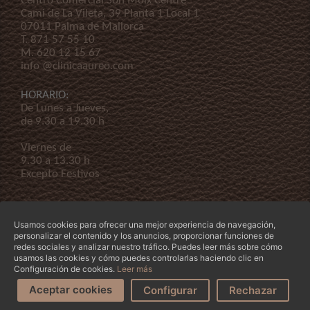
Centro Comercial Son Moix Centre
Cami de La Vileta, 39 Planta 1 Local 1
07011 Palma de Mallorca
T.
871 57 55 10
M.
620 12 15 67
info @clinicaaureo.com
HORARIO:
De Lunes a Jueves,
de 9.30 a 19.30 h
Viernes de
9.30 a 13.30 h
Excepto Festivos
Usamos cookies para ofrecer una mejor experiencia de navegación,
personalizar el contenido y los anuncios, proporcionar funciones de
redes sociales y analizar nuestro tráfico. Puedes leer más sobre cómo
usamos las cookies y cómo puedes controlarlas haciendo clic en
© Copyright 2026 Clínica Áureo S.L.
Legal
-
Declaración de Accessibilidad
-
Términos y
Configuración de cookies.
Leer más
condiciones
-
Nuestra empresa
Aceptar cookies
Configurar
Rechazar
Pídenos Cita
¿Te Ayudamos?