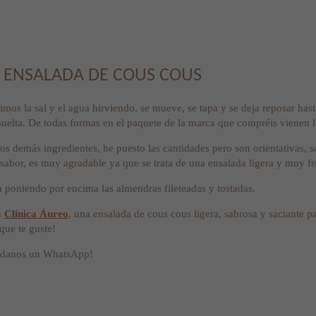
 ENSALADA DE COUS COUS
mos la sal y el agua hirviendo, se mueve, se tapa y se deja reposar has
uelta. De todas formas en el paquete de la marca que compréis vienen l
s demás ingredientes, he puesto las cantidades pero son orientativas, s
 sabor, es muy agradable ya que se trata de una ensalada ligera y muy f
 poniendo por encima las almendras fileteadas y tostadas.
n
Clínica Áureo
, una ensalada de cous cous ligera, sabrosa y saciante p
que te guste!
ándanos un WhatsApp!