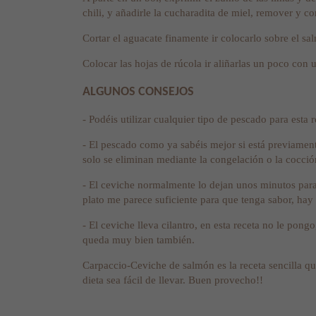
chili, y añadirle la cucharadita de miel, remover y c
Cortar el aguacate finamente ir colocarlo sobre el s
Colocar las hojas de rúcola ir aliñarlas un poco con u
ALGUNOS CONSEJOS
- Podéis utilizar cualquier tipo de pescado para esta r
- El pescado como ya sabéis mejor si está previamente
solo se eliminan mediante la congelación o la cocció
- El ceviche normalmente lo dejan unos minutos para 
plato me parece suficiente para que tenga sabor, hay
- El ceviche lleva cilantro, en esta receta no le pong
queda muy bien también.
Carpaccio-Ceviche de salmón es la receta sencilla q
dieta sea fácil de llevar. Buen provecho!!