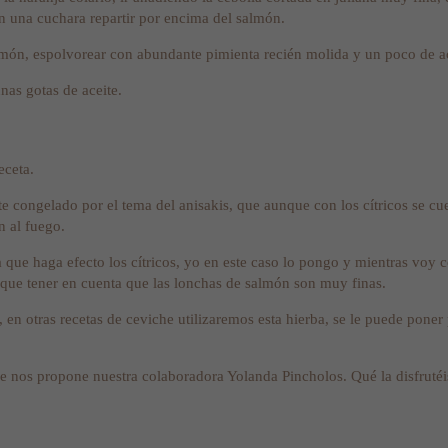
on una cuchara repartir por encima del salmón.
almón, espolvorear con abundante pimienta recién molida y un poco de ac
nas gotas de aceite.
eceta.
 congelado por el tema del anisakis, que aunque con los cítricos se cue
n al fuego.
que haga efecto los cítricos, yo en este caso lo pongo y mientras voy c
 que tener en cuenta que las lonchas de salmón son muy finas.
o, en otras recetas de ceviche utilizaremos esta hierba, se le puede pone
ue nos propone nuestra colaboradora Yolanda Pincholos. Qué la disfruté