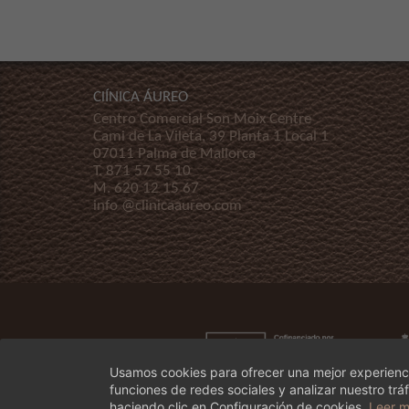
ClÍNICA ÁUREO
Centro Comercial Son Moix Centre
Cami de La Vileta, 39 Planta 1 Local 1
07011 Palma de Mallorca
T.
871 57 55 10
M.
620 12 15 67
info @clinicaaureo.com
Usamos cookies para ofrecer una mejor experienci
funciones de redes sociales y analizar nuestro t
haciendo clic en Configuración de cookies.
Leer 