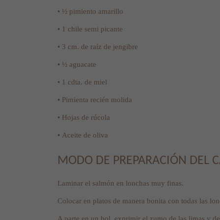
• ½ pimiento amarillo
• 1 chile semi picante
• 3 cm. de raíz de jengibre
• ½ aguacate
• 1 cdta. de miel
• Pimienta recién molida
• Hojas de rúcola
• Aceite de oliva
MODO DE PREPARACIÓN DEL C
Laminar el salmón en lonchas muy finas.
Colocar en platos de manera bonita con todas las lo
A parte en un bol, exprimir el zumo de las limas y de 