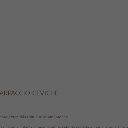
ARPACCIO-CEVICHE
nchas extendidas sin que se amontonen.
la naranja colarlo, ir añadiendo la cebolla cortada en juliana muy fina, 