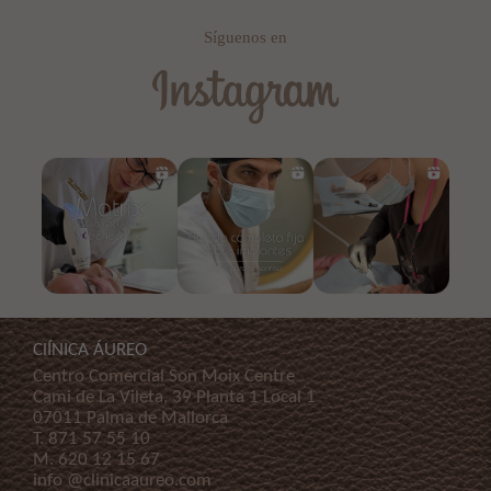
Síguenos en
ClÍNICA ÁUREO
Centro Comercial Son Moix Centre
Cami de La Vileta, 39 Planta 1 Local 1
07011 Palma de Mallorca
T.
871 57 55 10
M.
620 12 15 67
info @clinicaaureo.com